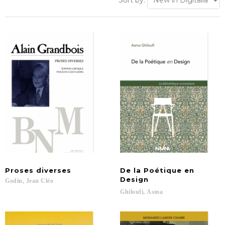
Sort by:
Proses
diverses
De la Poétique en
Design
Godin,
Jean
Cléo
Ghiloufi,
Asma