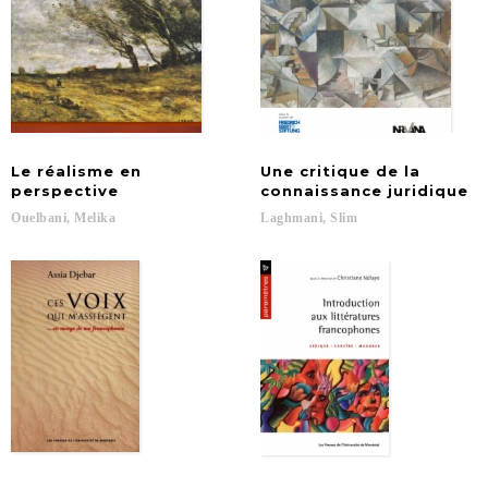
Le réalisme en
Une critique de la
perspective
connaissance juridique
Ouelbani,
Melika
Laghmani,
Slim