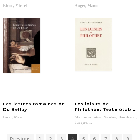
Biron,
Michel
Auger,
Manon
Les lettres romaines de
Les loisirs de
Du Bellay
Philothée: Texte établi,
Bizer,
Marc
Mavrocordatos, Nicolas; Bouchard,
Jacques...
Previous
1
2
3
4
5
6
7
8
9