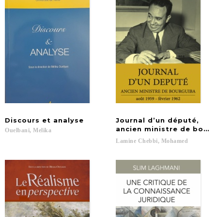
Discours
et
analyse
Journal d’un député,
ancien ministre de bourg
Ouelbani,
Melika
Lamine
Chebbi,
Mohamed