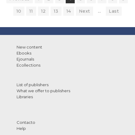
10
11
12
13
14
Next
...
Last
New content
Ebooks
Ejournals
Ecollections
List of publishers
What we offer to publishers
Libraries
Contacto
Help