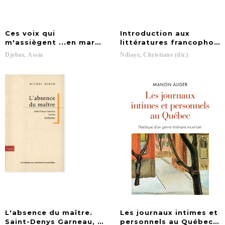
Ces voix qui
Introduction aux
m'assiègent ...en marge de ma francophonie
littératures francophone
Djebar,
Assia
Ndiaye,
Christiane
(dir.)
L'absence du maître.
Les journaux intimes et
Saint-Denys Garneau, Ferron, Ducharme
personnels au Québec: Po