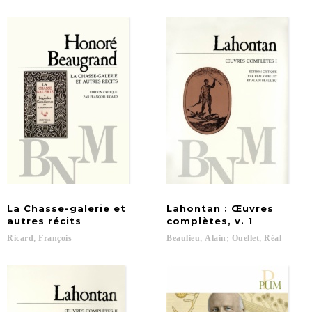
La Chasse-galerie et
Lahontan : Œuvres
autres récits
complètes, v. 1
Ricard,
François
Beaulieu,
Alain;
Ouellet,
Réal