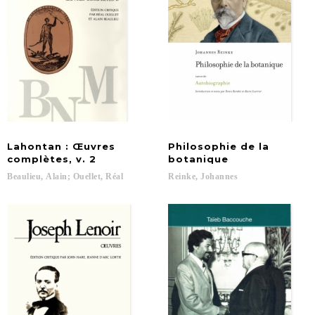
Lahontan : Œuvres
Philosophie de la
complètes, v. 2
botanique
Beaulieu,
Alain;
Ouellet,
Réal
Reinke,
Johannes