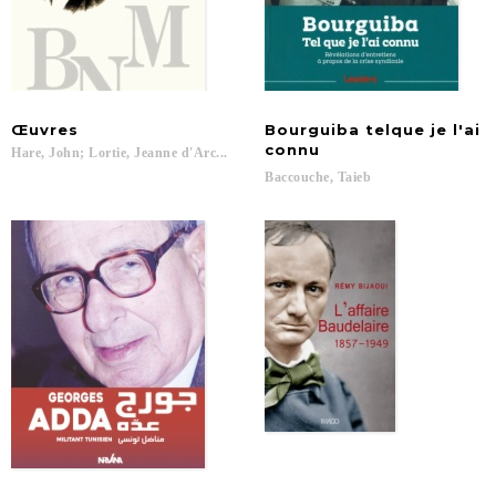
Œuvres
Bourguiba telque je l'ai
connu
Hare,
John;
Lortie,
Jeanne
d'Arc...
Baccouche,
Taieb