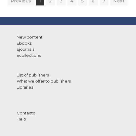
Previous
1
2
3
4
5
6
7
Next
New content
Ebooks
Ejournals
Ecollections
List of publishers
What we offer to publishers
Libraries
Contacto
Help