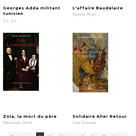
Georges Adda militant
L'affaire
Baudelaire
tunisien
Bijaoui,
Rémy
VV.
AA.
Zola,
la
mort
du
père
Solidaire
Aller
Retour
Mitterand,
Henri
Jean
Fontaine