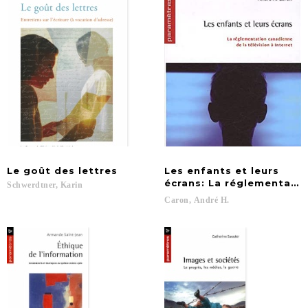
Le
goût
des
lettres
Les enfants et leurs
écrans: La réglementatio
Schwerdtner,
Karin
Caron,
André
H.