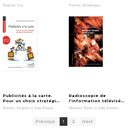
Dupont,
Luc
Payette,
Dominique
Publicités à la carte.
Radioscopie de
Pour un choix stratégique des médias publicitaires (
l'information télévisée 
Dorion,
Jacques
et
Jean
Dumas
Monière,
Denis
et
Julie
Fortier...
Previous
1
2
Next