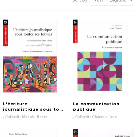
Sort by:
L'écriture
La communication
journalistique sous toutes ses formes, 3e édition 
publique
,
Collectif;
Maltais,
Robert
,
Collectif;
Charron,
Jean