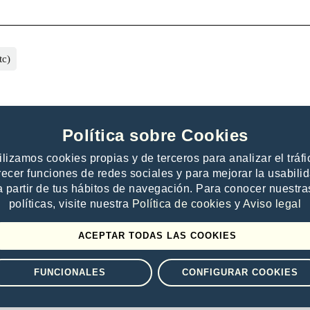
tc)
Política sobre Cookies
ilizamos cookies propias y de terceros para analizar el tráfi
recer funciones de redes sociales y para mejorar la usabili
a partir de tus hábitos de navegación. Para conocer nuestra
 publishers
Contacto
políticas, visite nuestra
Política de cookies
y
Aviso legal
e offer to publishers
Help
es
ACEPTAR TODAS LAS COOKIES
FUNCIONALES
CONFIGURAR COOKIES
26 Digitalia - All rights reserved