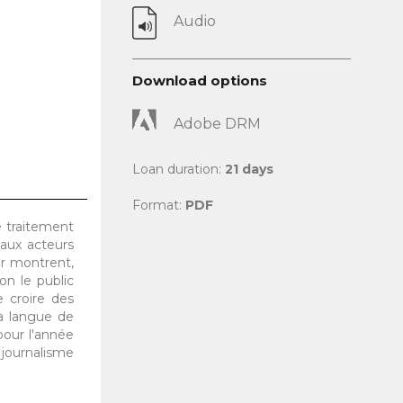
Audio
Download options
Adobe DRM
Loan duration:
21 days
Format:
PDF
e traitement
aux acteurs
er montrent,
on le public
e croire des
sa langue de
pour l'année
e journalisme