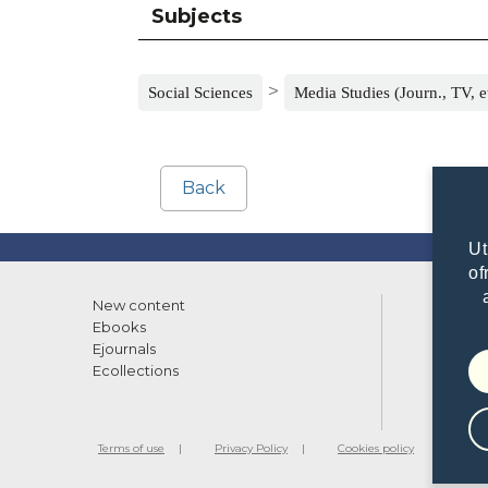
Subjects
>
Social Sciences
Media Studies (Journ., TV, e
Back
Ut
of
New content
List of
Ebooks
What w
Ejournals
Librari
Ecollections
Terms of use
Privacy Policy
Cookies policy
©2010 - 20