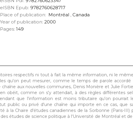
eISBN Pdf:
9782760623347
eISBN Epub:
9782760628717
Place of publication:
Montréal
,
Canada
Year of publication:
2000
Pages:
149
ditoires respectifs ni tout à fait la même information, ni le mêm
ables qu'on peut mesurer, comme le temps de parole accordé 
e chaîne aux nouvelles communes, Denis Monière et Julie Forti
dien obéit, comme on s'y attendait, à des règles différentes sel
pendant que l'information est moins tributaire qu'on pourrait l
tatut public ou privé d'une chaîne qui importe en ce cas, que 
ité à la Chaire d'études canadiennes de la Sorbonne (Paris-III) 
t des études de science politique à l'Université de Montréal et d