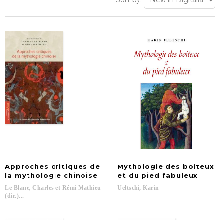
Sort by:
Approches critiques de
Mythologie des boiteux
la mythologie chinoise
et du pied fabuleux
Le Blanc, Charles et Rémi Mathieu
Ueltschi,
Karin
(dir.)...