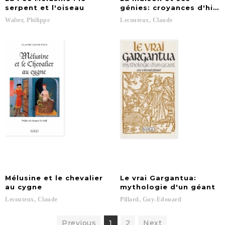
serpent et l'oiseau
génies: croyances d'hier 
Walter,
Philippe
Lecouteux,
Claude
Mélusine et le chevalier
Le vrai Gargantua:
au cygne
mythologie d'un géant
Lecouteux,
Claude
Pillard,
Guy-Edouard
Previous
1
2
Next