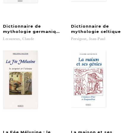
Dictionnaire de
Dictionnaire de
mythologie germanique : Odin, Thor, Siegfried & Cie
mythologie celtique
Lecouteux,
Claude
Persigout,
Jean-Paul
La Fée Mélusine : le
La maison et ses