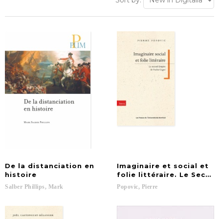
Sort by:
De la distanciation en
Imaginaire et social et
histoire
folie littéraire. Le Seco
Salber
Phillips,
Mark
Popovic,
Pierre