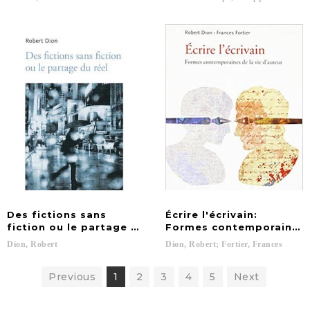
Des fictions sans
Écrire l'écrivain:
fiction ou le partage du réel
Formes contemporaines d
Dion,
Robert
Dion,
Robert;
Fortier,
Frances
Previous
1
2
3
4
5
Next