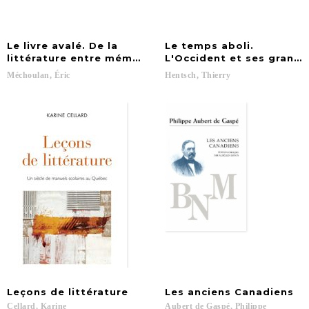
Le livre avalé. De la
Le temps aboli.
littérature entre mémoire et culture
L'Occident et ses grands
Méchoulan,
Éric
Hentsch,
Thierry
Leçons
de
littérature
Les
anciens
Canadiens
Cellard,
Karine
Aubert
de
Gaspé,
Philippe