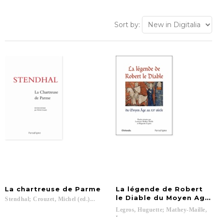
Sort by:
La
chartreuse
de
Parme
La légende de Robert
le Diable du Moyen Age a
Stendhal;
Crouzet,
Michel
(ed.)...
Legros, Huguette; Mathey-Maille,