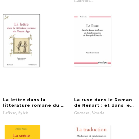
Laurence...
La lettre dans la
La ruse dans le Roman
littérature romane du Moyen Age : journées d'études
de Renart : et dans les 
Lefèvre,
Sylvie
Guenova,
Vessela