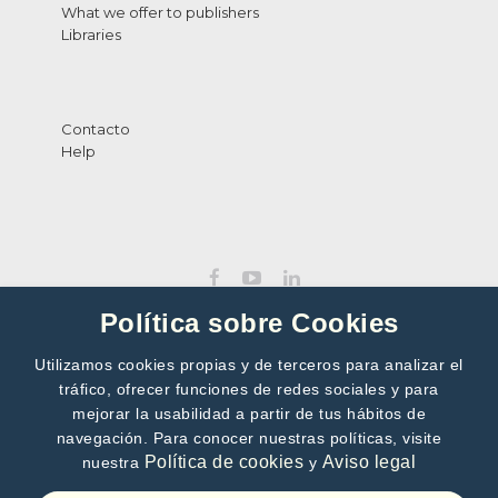
What we offer to publishers
Libraries
Contacto
Help
Política sobre Cookies
Utilizamos cookies propias y de terceros para analizar el
tráfico, ofrecer funciones de redes sociales y para
SUBSCRIBE TO OUR NEWSLETTER
mejorar la usabilidad a partir de tus hábitos de
navegación. Para conocer nuestras políticas, visite
>>
Política de cookies
Aviso legal
nuestra
y
By subscribing, you accept our
Privacy Policy