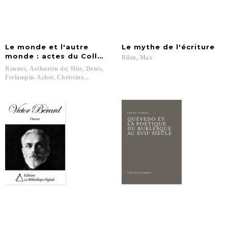
Le monde et l'autre
Le
mythe
de
l'écriture
monde : actes du Colloque arthurien de Rennes (8-9
Bilen,
Max
Rennes, Arthurien de; Hüe, Denis,
Ferlampin-Acher, Christine...