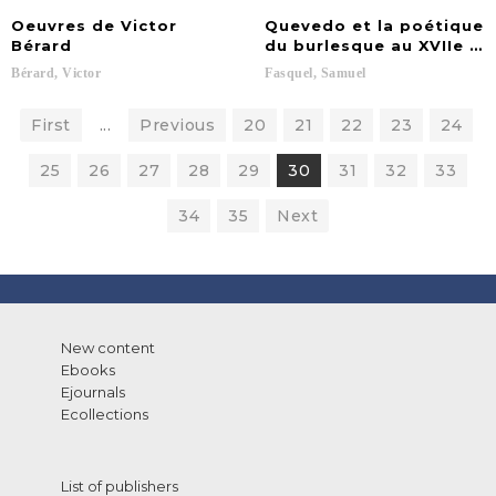
Oeuvres de Victor
Quevedo et la poétique
Bérard
du burlesque au XVIIe siè
Bérard,
Victor
Fasquel,
Samuel
First
...
Previous
20
21
22
23
24
25
26
27
28
29
30
31
32
33
34
35
Next
New content
Ebooks
Ejournals
Ecollections
List of publishers