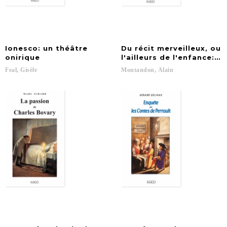
Ionesco: un théâtre
Du récit merveilleux, ou
onirique
l'ailleurs de l'enfance: L
Feal,
Gisèle
Montandon,
Alain