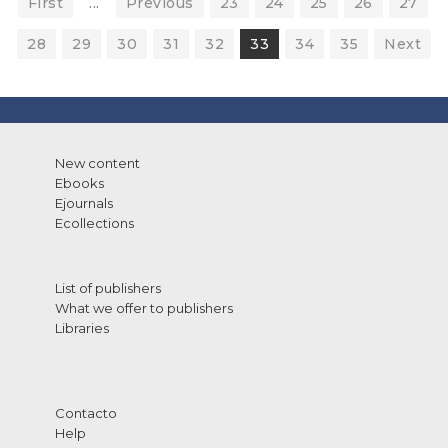
First
...
Previous
23
24
25
26
27
28
29
30
31
32
33
34
35
Next
New content
Ebooks
Ejournals
Ecollections
List of publishers
What we offer to publishers
Libraries
Contacto
Help