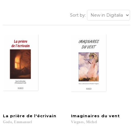
Sort by:
La
prière
de
l'écrivain
Imaginaires
du
vent
Godo,
Emmanuel
Viegnes,
Michel