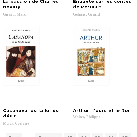
La passion de Charles
Enquête sur les contes
Bovary
de Perrault
Girard,
Marc
Gelinas,
Gérard
Casanova, ou la loi du
Arthur:
l'ours
et
le
Roi
désir
Walter,
Philippe
Maier,
Corinne