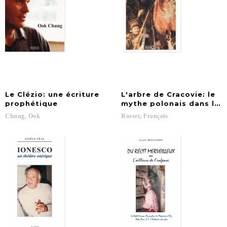
Le Clézio: une écriture
L'arbre de Cracovie: le
prophétique
mythe polonais dans la l
Chung,
Ook
Rosset,
François