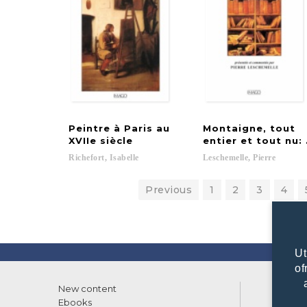
Peintre à Paris au
Montaigne, tout
XVIIe siècle
entier et tout nu:
Richefort,
Isabelle
Leschemelle,
Pierre
Previous
1
2
3
4
Ut
of
New content
List of
Ebooks
What w