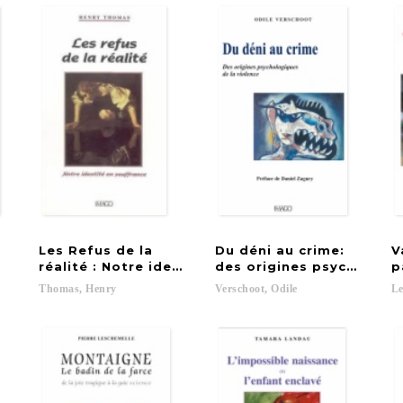
a
Les Refus de la
Du déni au crime:
V
réalité : Notre identité en souffrance
des origines psychologiq
p
Thomas,
Henry
Verschoot,
Odile
Le