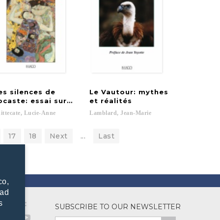
es silences de
Le Vautour: mythes
enclavé: phobies et névroses d'angoisse
ocaste: essai sur l'inconscient féminin
et réalités
ittecate,
Lucie-Anne
Lamblard,
Jean-Marie
17
18
Next
...
Last
co,
dad
s
SUBSCRIBE TO OUR NEWSLETTER