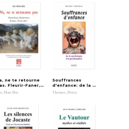
a, ne te retourne
Souffrances
ues de la violence
as. Fleurir-Faner, Fleurir-Faner. Éteignez, s’il-vous plaî
d'enfance: de la mythologie à l
e,
Man-Hee
Thomas,
Henry