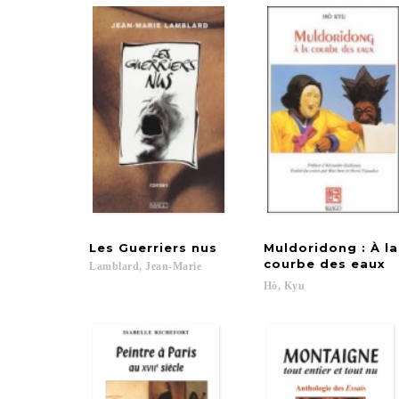
Les
Guerriers
nus
Muldoridong : À l
courbe des eaux
Lamblard,
Jean-Marie
Hò,
Kyu