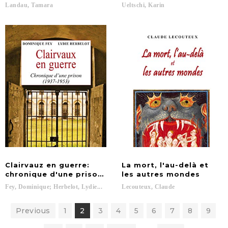
Landau,
Tamara
Ueltschi,
Karin
Clairvauz en guerre:
La mort, l'au-delà et
chronique d'une prison (1937-1950)
les autres mondes
Fey,
Dominique;
Herbelot,
Lydie...
Lecouteux,
Claude
Previous
1
2
3
4
5
6
7
8
9