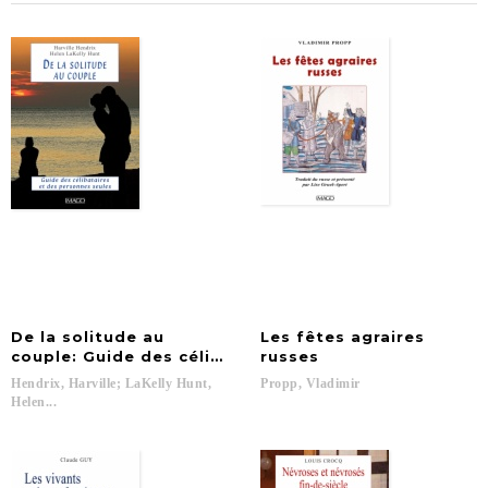
De la solitude au
Les fêtes agraires
couple: Guide des célibataires et des personnes seu
russes
Hendrix, Harville; LaKelly Hunt,
Propp,
Vladimir
Helen...