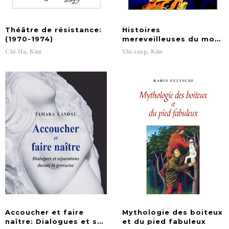
Théâtre de résistance:
Histoires
(1970-1974)
mereveilleuses du mont
Chi-Ha,
Kim
Shi-seup,
Kim
Accoucher et faire
Mythologie des boiteux
naître: Dialogues et séparations durant la grossess
et du pied fabuleux