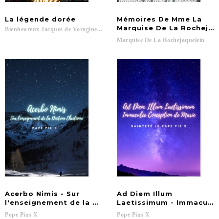
La
légende
dorée
Mémoires De Mme La
Marquise De La Rochejaq
Bienheureux
Jacques
de
Voragine...
Marquise
De
La
Rochejaquelein
Acerbo Nimis - Sur
Ad Diem Illum
l'enseignement de la Doctrine Chrétienne
Laetissimum - Immaculée
Pope
Pius
X
Pope
Pius
X