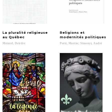
La pluralité religieuse
Religions et
au Québec
modernités politiques
Meintel,
Deirdre
Poëti,
Martin;
Simonyi,
André