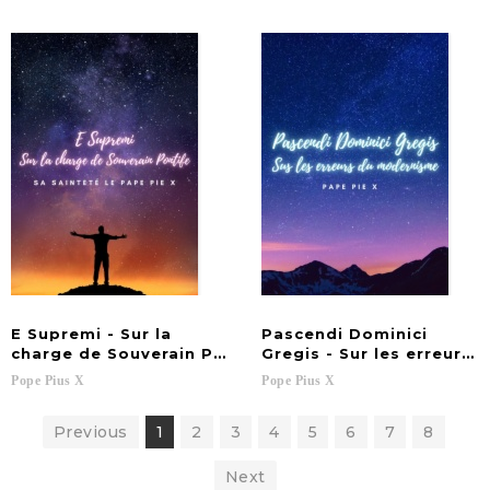
E Supremi - Sur la
Pascendi Dominici
charge de Souverain Pontife
Gregis - Sur les erreurs
Pope
Pius
X
Pope
Pius
X
Previous
1
2
3
4
5
6
7
8
Next