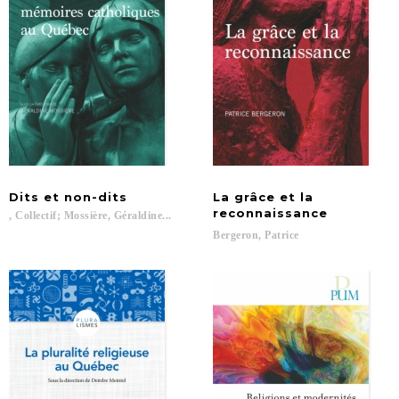
Dits
et
non-dits
La grâce et la
reconnaissance
,
Collectif;
Mossière,
Géraldine...
Bergeron,
Patrice