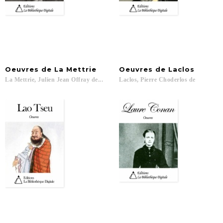
Oeuvres
de
La
Mettrie
Oeuvres
de
Laclos
La
Mettrie,
Julien
Jean
Offray
de...
Laclos,
Pierre
Choderlos
de