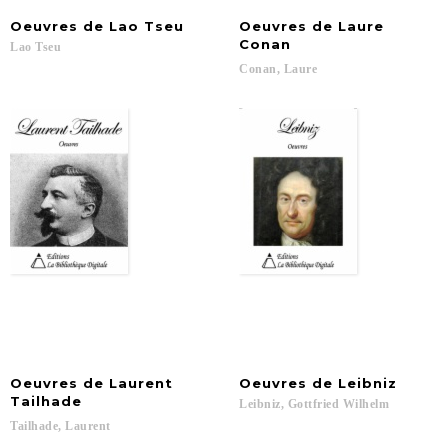
Oeuvres
de
Lao
Tseu
Oeuvres de Laure
Conan
Lao
Tseu
Conan,
Laure
Oeuvres de Laurent
Oeuvres
de
Leibniz
Tailhade
Leibniz,
Gottfried
Wilhelm
Tailhade,
Laurent