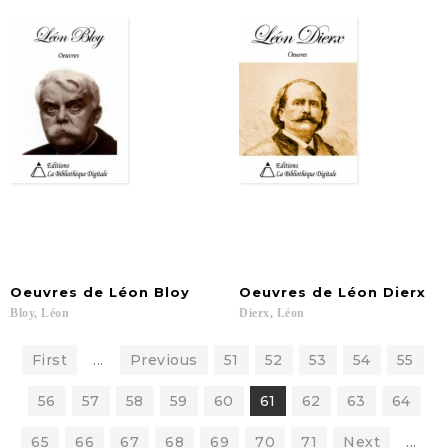
Oeuvres
de
Léon
Bloy
Oeuvres
de
Léon
Dierx
Bloy,
Léon
Dierx,
Léon
First
...
Previous
51
52
53
54
55
56
57
58
59
60
61
62
63
64
65
66
67
68
69
70
71
Next
...