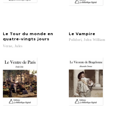
Le Tour du monde en
Le
Vampire
quatre-vingts jours
Polidori,
John
William
Verne,
Jules