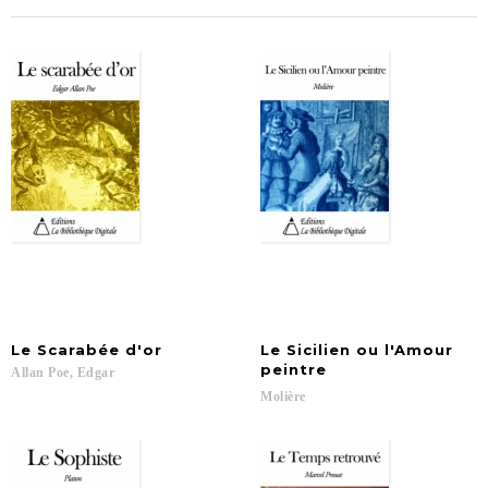
Le
Scarabée
d'or
Le Sicilien ou l'Amour
peintre
Allan
Poe,
Edgar
Molière