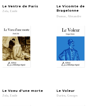
Le
Ventre
de
Paris
Le Vicomte de
Bragelonne
Zola,
Emile
Dumas,
Alexandre
Le
Voeu
d'une
morte
Le
Voleur
Zola,
Emile
Darien,
Georges