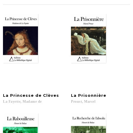
La
Princesse
de
Clèves
La
Prisonnière
La
Fayette,
Madame
de
Proust,
Marcel