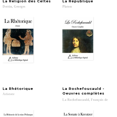
La
Religion
des
Celtes
La
République
Dottin,
Georges
Platon
La
Rhétorique
La Rochefoucauld -
Oeuvres complètes
Aristote
La
Rochefoucauld,
François
de