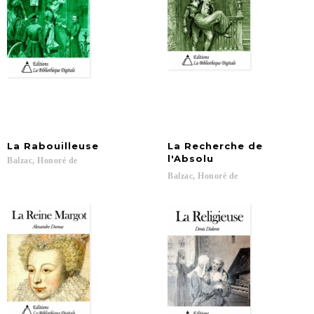
La
Rabouilleuse
La Recherche de
l'Absolu
Balzac,
Honoré
de
Balzac,
Honoré
de