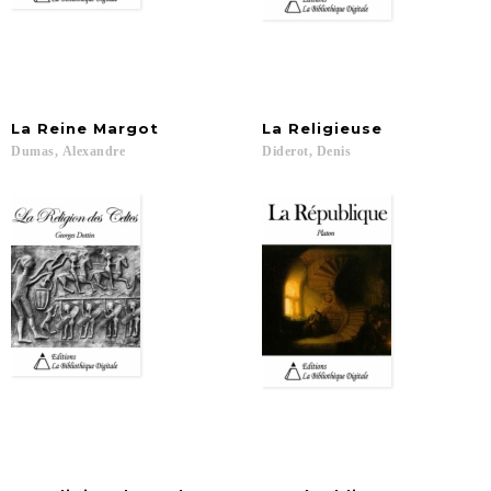
La
Reine
Margot
La
Religieuse
Dumas,
Alexandre
Diderot,
Denis