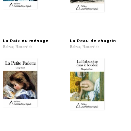
La
Paix
du
ménage
La
Peau
de
chagrin
Balzac,
Honoré
de
Balzac,
Honoré
de