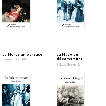
La
Morte
amoureuse
La Muse du
département
Gautier,
Théophile
Balzac,
Honoré
de