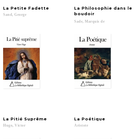
La
Petite
Fadette
La Philosophie dans le
boudoir
Sand,
George
Sade,
Marquis
de
La
Pitié
Suprême
La
Poétique
Hugo,
Victor
Aristote