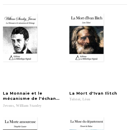
La Monnaie et le
La
Mort
d'Ivan
Ilitch
mécanisme de l'échange
Tolstoï,
Léon
Jevons,
William
Stanley