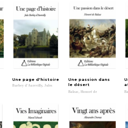
Une
page
d'histoire
Une passion dans
U
le désert
a
Barbey
d'Aurevilly,
Jules
Balzac,
Honoré
de
Ba