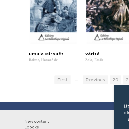
Ursule
Mirouët
Vérité
Balzac,
Honoré
de
Zola,
Emile
First
...
Previous
20
2
Ut
of
New content
List of
Ebooks
What w