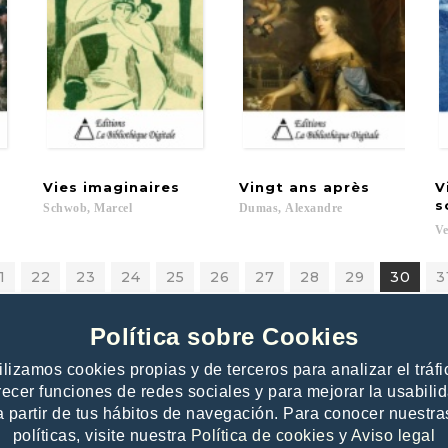
Vies
imaginaires
Vingt
ans
après
V
s
Schwob,
Marcel
Dumas,
Alexandre
Ve
1
22
23
24
25
26
27
28
29
30
3
Política sobre Cookies
ilizamos cookies propias y de terceros para analizar el tráfi
recer funciones de redes sociales y para mejorar la usabili
a partir de tus hábitos de navegación. Para conocer nuestra
 publishers
Contacto
políticas, visite nuestra
Política de cookies
y
Aviso legal
e offer to publishers
Help