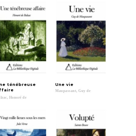
ne ténébreuse
Une
vie
ffaire
Maupassant,
Guy
de
lzac,
Honoré
de