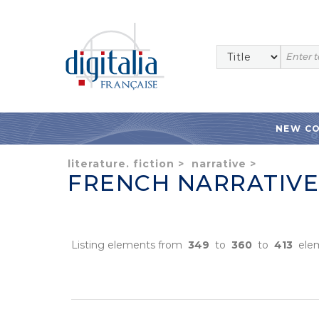
NEW C
literature. fiction
>
narrative
>
FRENCH NARRATIVE
Listing elements from
349
to
360
to
413
ele