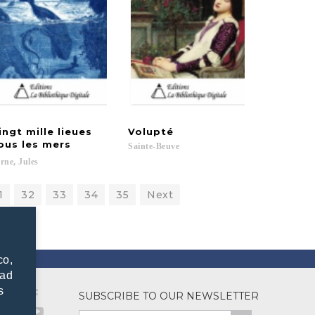
ingt mille lieues
Volupté
ous les mers
Sainte-Beuve
rne,
Jules
1
32
33
34
35
Next
co,
dad
s
SUBSCRIBE TO OUR NEWSLETTER