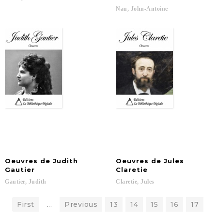
Nau,
John-Antoine
Oeuvres de Judith
Oeuvres de Jules
Gautier
Claretie
Gautier,
Judith
Claretie,
Jules
First
...
Previous
13
14
15
16
17