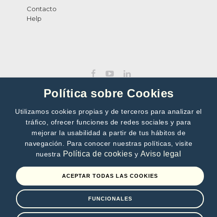
Contacto
Help
Política sobre Cookies
Utilizamos cookies propias y de terceros para analizar el
tráfico, ofrecer funciones de redes sociales y para
SUBSCRIBE TO OUR NEWSLETTER
mejorar la usabilidad a partir de tus hábitos de
navegación. Para conocer nuestras políticas, visite
>>
Política de cookies
Aviso legal
nuestra
y
By subscribing, you accept our
Privacy Policy
ACEPTAR TODAS LAS COOKIES
FUNCIONALES
Terms of use
Privacy Policy
Cookies policy