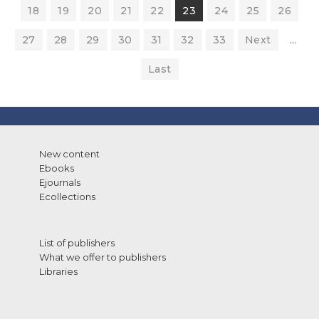
18
19
20
21
22
23
24
25
26
27
28
29
30
31
32
33
Next
...
Last
New content
Ebooks
Ejournals
Ecollections
List of publishers
What we offer to publishers
Libraries