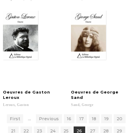
Oeuvres de Gaston
Oeuvres de George
Leroux
Sand
Leroux,
Gaston
Sand,
George
First
...
Previous
16
17
18
19
20
21
22
23
24
25
26
27
28
29