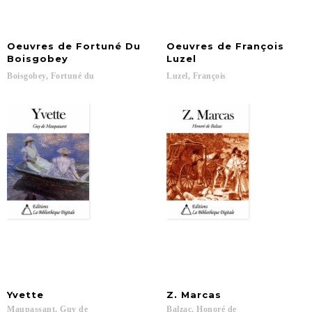
Oeuvres de Fortuné Du
Oeuvres de François
Boisgobey
Luzel
Boisgobey,
Fortuné
du
Luzel,
François
Yvette
Z.
Marcas
Maupassant,
Guy
de
Balzac,
Honoré
de