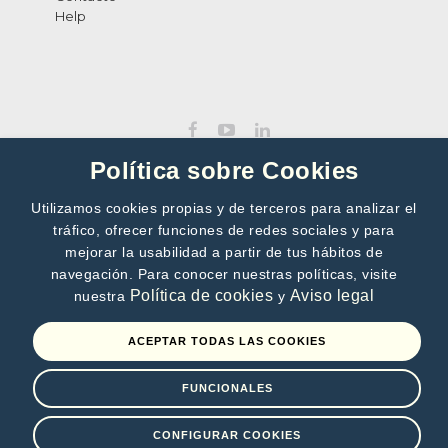
Help
Política sobre Cookies
Utilizamos cookies propias y de terceros para analizar el
tráfico, ofrecer funciones de redes sociales y para
SUBSCRIBE TO OUR NEWSLETTER
mejorar la usabilidad a partir de tus hábitos de
navegación. Para conocer nuestras políticas, visite
>>
Política de cookies
Aviso legal
nuestra
y
By subscribing, you accept our
Privacy Policy
ACEPTAR TODAS LAS COOKIES
FUNCIONALES
Terms of use
Privacy Policy
Cookies policy
CONFIGURAR COOKIES
©2010 - 2026 Digitalia - All rights reserved