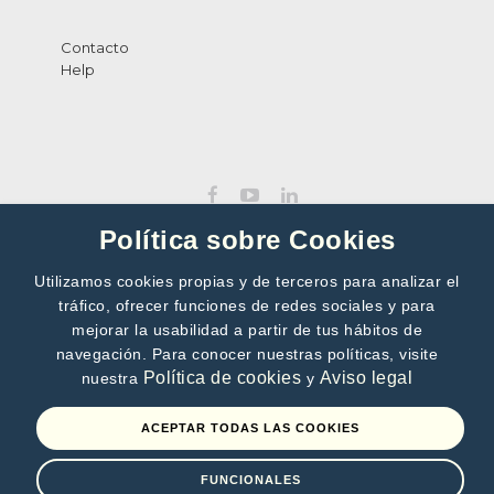
Contacto
Help
Política sobre Cookies
Utilizamos cookies propias y de terceros para analizar el
tráfico, ofrecer funciones de redes sociales y para
SUBSCRIBE TO OUR NEWSLETTER
mejorar la usabilidad a partir de tus hábitos de
navegación. Para conocer nuestras políticas, visite
>>
Política de cookies
Aviso legal
nuestra
y
By subscribing, you accept our
Privacy Policy
ACEPTAR TODAS LAS COOKIES
FUNCIONALES