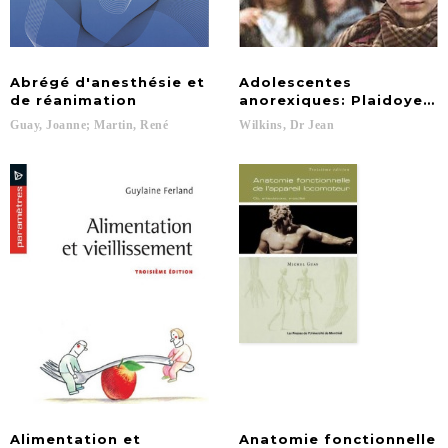
Abrégé d'anesthésie et
Adolescentes
de réanimation
anorexiques: Plaidoyer 
Guay,
Joanne;
Martin,
René
Wilkins,
Dr
Jean
Alimentation et
Anatomie fonctionnelle