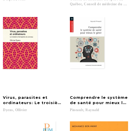
Québec, Conseil de médecine du spor
Virus, parasites et
Comprendre le système
ordinateurs: Le troisième hémisphère du cerveau
de santé pour mieux le g
Dyens,
Ollivier
Pineault,
Raynald