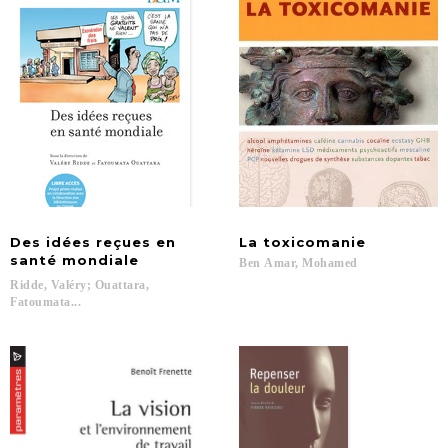
Des idées reçues en
La
toxicomanie
santé mondiale
Ben
Amar,
Mohamed
Ridde, Valéry; Ouattara,
Fatoumata...