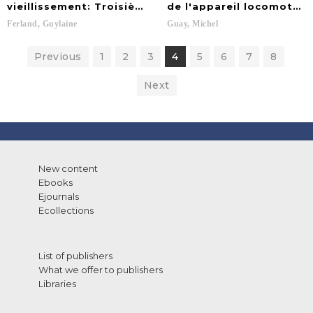
vieillissement: Troisième édition
de l'appareil locomoteur.
Ferland,
Guylaine
Guay,
Michel
Previous
1
2
3
4
5
6
7
8
Next
New content
Ebooks
Ejournals
Ecollections
List of publishers
What we offer to publishers
Libraries