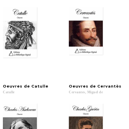
Oeuvres
de
Catulle
Oeuvres
de
Cervantès
Catulle
Cervantes,
Miguel
de