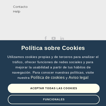
Contacto
Help
Política sobre Cookies
Utilizamos cookies propias y de terceros para analizar el
tráfico, ofrecer funciones de redes sociales y para
SUBSCRIBE TO OUR NEWSLETTER
mejorar la usabilidad a partir de tus hábitos de
navegación. Para conocer nuestras políticas, visite
>>
Política de cookies
Aviso legal
nuestra
y
By subscribing, you accept our
Privacy Policy
ACEPTAR TODAS LAS COOKIES
FUNCIONALES
Terms of use
Privacy Policy
Cookies policy