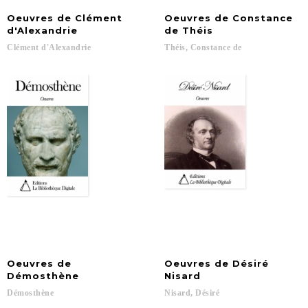
Oeuvres de Clément
Oeuvres de Constance
d'Alexandrie
de Théis
Clément
d'Alexandrie
Théis,
Constance
de
Oeuvres de
Oeuvres de Désiré
Démosthène
Nisard
Démosthène
Nisard,
Désiré