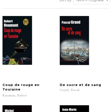
Sort by:
Coup de rouge en
De
sucre
et
de
sang
Touraine
Grand,
Pascal
Reumont,
Robert