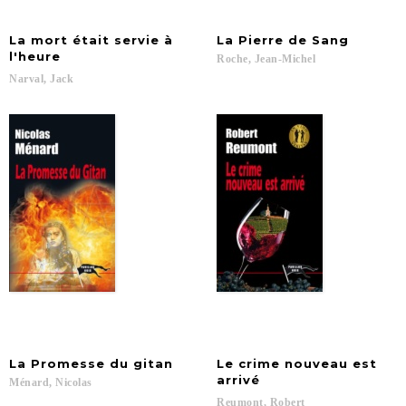
La mort était servie à
La
Pierre
de
Sang
l'heure
Roche,
Jean-Michel
Narval,
Jack
La
Promesse
du
gitan
Le crime nouveau est
arrivé
Ménard,
Nicolas
Reumont,
Robert