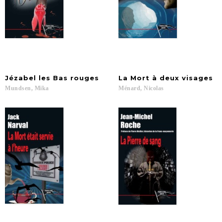
Jézabel
les
Bas
rouges
La
Mort
à
deux
visages
Mundsen,
Mika
Ménard,
Nicolas