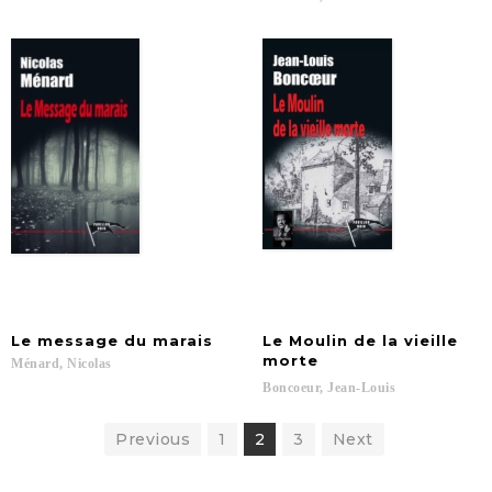
Le
message
du
marais
Le Moulin de la vieille
morte
Ménard,
Nicolas
Boncoeur,
Jean-Louis
Previous
1
2
3
Next