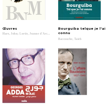
Œuvres
Bourguiba telque je l'ai
connu
Hare,
John;
Lortie,
Jeanne
d'Arc...
Baccouche,
Taieb