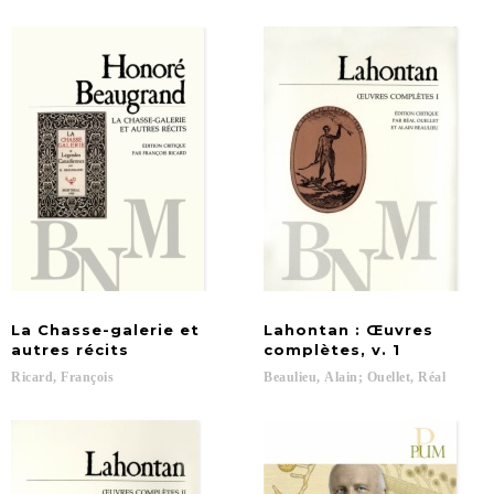
La Chasse-galerie et
Lahontan : Œuvres
autres récits
complètes, v. 1
Ricard,
François
Beaulieu,
Alain;
Ouellet,
Réal