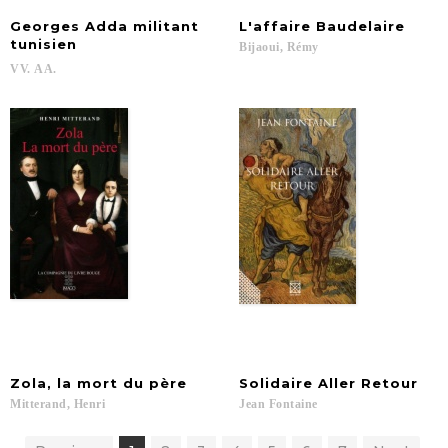
Georges Adda militant
L'affaire
Baudelaire
tunisien
Bijaoui,
Rémy
VV.
AA.
Zola,
la
mort
du
père
Solidaire
Aller
Retour
Mitterand,
Henri
Jean
Fontaine