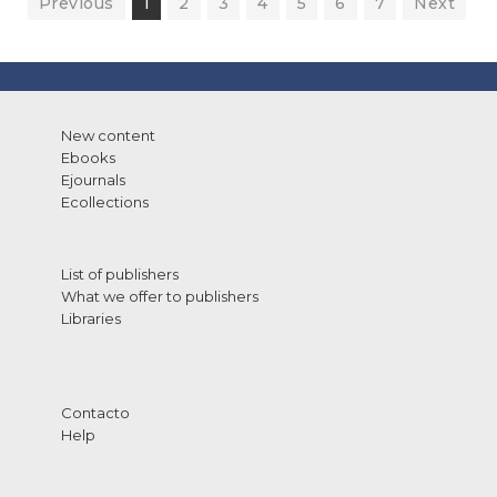
Previous
1
2
3
4
5
6
7
Next
New content
Ebooks
Ejournals
Ecollections
List of publishers
What we offer to publishers
Libraries
Contacto
Help