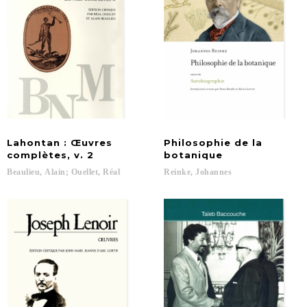
Lahontan : Œuvres
Philosophie de la
complètes, v. 2
botanique
Beaulieu,
Alain;
Ouellet,
Réal
Reinke,
Johannes