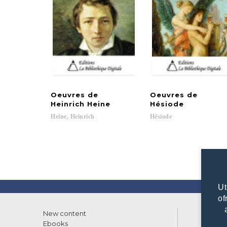
Oeuvres de
Oeuvres de
Heinrich Heine
Hésiode
Heine,
Heinrich
Hésiode
Ut
of
New content
List of
Ebooks
What w