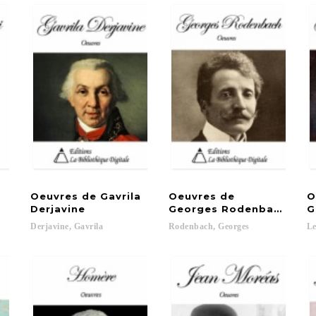
e
Oeuvres de Gavrila
Oeuvres de
O
Derjavine
Georges Rodenbach
G
Derjavine,
Gavrila
Rodenbach,
Georges
Le