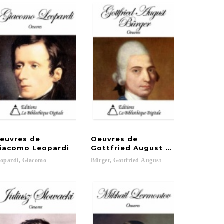
euvres de
Oeuvres de
iacomo Leopardi
Gottfried August Bürger
opardi,
Giacomo
Bürger,
Gottfried
August