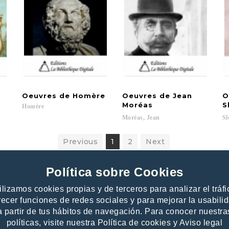
Oeuvres
de
Homère
Oeuvres de Jean
O
Moréas
S
Homère
Moréas,
Jean
Sl
Previous
1
2
Next
Política sobre Cookies
ilizamos cookies propias y de terceros para analizar el tráfi
recer funciones de redes sociales y para mejorar la usabili
a partir de tus hábitos de navegación. Para conocer nuestra
 publishers
Contacto
políticas, visite nuestra
Política de cookies
y
Aviso legal
e offer to publishers
Help