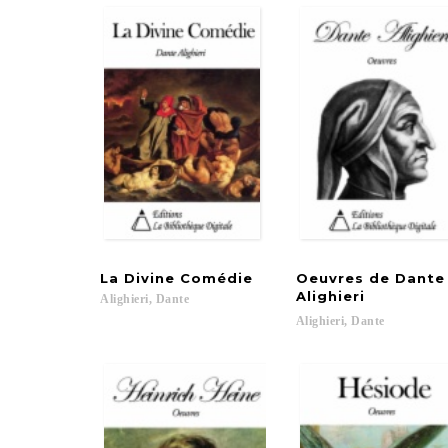
La
Divine
Comédie
Oeuvres de Dant
Alighieri
Alighieri,
Dante
Alighieri,
Dante