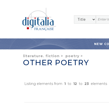
NEW C
literature. fiction
>
poetry
>
OTHER POETRY
Listing elements from
1
to
12
to
23
elements