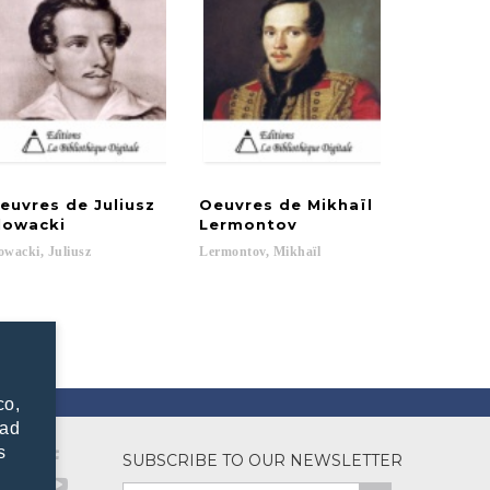
euvres de Juliusz
Oeuvres de Mikhaïl
lowacki
Lermontov
owacki,
Juliusz
Lermontov,
Mikhaïl
co,
dad
s
SUBSCRIBE TO OUR NEWSLETTER