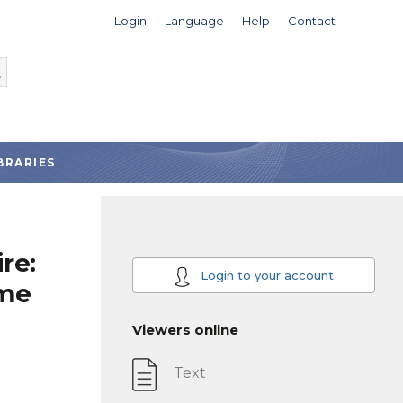
Login
Language
Help
Contact
BRARIES
re:
Login to your account
sme
Viewers online
Text