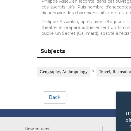
Philippe Assoulen raconte, dans cet ouvrage
ces sportifs juifs. Puis nombre d'anecdote
dictionnaire des champions juifs » de toute d
Philippe Assoulen, après avoir été journali
théâtre et prépare actuellement un film su
publié Un Secret (Gallimard), adapté à l'écran
Subjects
>
Geography, Anthropology
Travel, Recreatio
Back
Ut
of
New content
List of