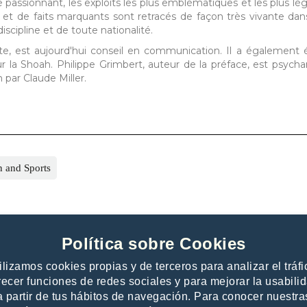
 passionnant, les exploits les plus emblématiques et les plus lé
s et de faits marquants sont retracés de façon très vivante dan
iscipline et de toute nationalité.
ste, est aujourd'hui conseil en communication. Il a également é
r la Shoah. Philippe Grimbert, auteur de la préface, est psycha
 par Claude Miller.
n and Sports
Política sobre Cookies
ilizamos cookies propias y de terceros para analizar el tráfi
recer funciones de redes sociales y para mejorar la usabili
a partir de tus hábitos de navegación. Para conocer nuestra
 publishers
Contacto