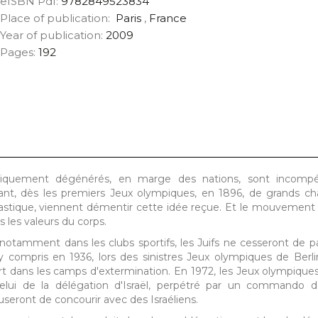
eISBN Pdf:
9782849523834
Place of publication:
Paris
,
France
Year of publication:
2009
Pages:
192
hysiquement dégénérés, en marge des nations, sont incomp
rtant, dès les premiers Jeux olympiques, en 1896, de grands c
stique, viennent démentir cette idée reçue. Et le mouvement s
 les valeurs du corps.
notamment dans les clubs sportifs, les Juifs ne cesseront de pa
y compris en 1936, lors des sinistres Jeux olympiques de Berl
ort dans les camps d'extermination. En 1972, les Jeux olympiqu
celui de la délégation d'Israël, perpétré par un commando d
seront de concourir avec des Israéliens.