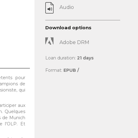
Audio
Download options
Adobe DRM
Loan duration:
21 days
Format:
EPUB /
étents pour
hampions de
ioniste, qui
rticiper aux
in. Quelques
es de Munich
e l'OLP. Et