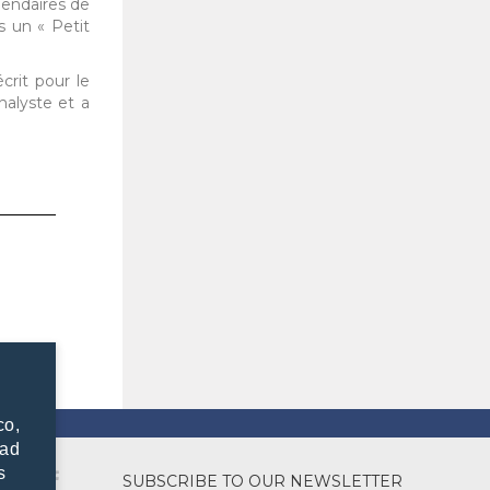
gendaires de
s un « Petit
crit pour le
nalyste et a
co,
dad
s
SUBSCRIBE TO OUR NEWSLETTER