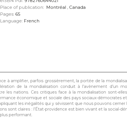
eISBN Pdf:
9782760644021
Place of publication:
Montréal
,
Canada
Pages:
65
Language:
French
e à amplifier, parfois grossièrement, la portée de la mondialisa
ccélération de la mondialisation conduit à l’avènement d’un 
e les nations. Ces critiques face à la mondialisation sont-elles 
ormance économique et sociale des pays sociaux-démocrates et 
expliquant les inégalités qui y sévissent que nous pouvons cerner 
ons sont claires : l’État-providence est bien vivant et la social-d
 plus performant.