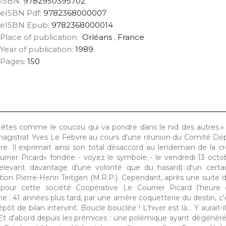
ISBN:
9782950395702
eISBN Pdf:
9782368000007
eISBN Epub:
9782368000014
Place of publication:
Orléans
,
France
Year of publication:
1989
Pages:
150
us êtes comme le coucou qui va pondre dans le nid des autres.»
magistrat Yves Le Febvre au cours d'une réunion du Comité Dé
e. Il exprimait ainsi son total désaccord au lendemain de la cr
rrier Picard» fondée - voyez le symbole - le vendredi 13 oct
 relevant davantage d'une volonté que du hasard) d'un certai
ation Pierre-Henri Teitgen (M.R.P.). Cependant, après une suite d
pour cette société Coopérative Le Courrier Picard l'heure
 : 41 années plus tard, par une amère coquetterie du destin, c'
t de bilan intervint. Boucle bouclée ! L'hiver est là... Y aurait-i
Et d'abord depuis les prémices : une polémique ayant dégénér