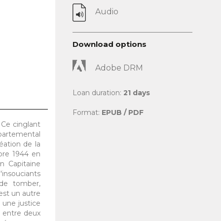
Audio
Download options
Adobe DRM
Loan duration:
21 days
Format:
EPUB / PDF
 Ce cinglant
partemental
éation de la
obre 1944 en
n Capitaine
'insouciants
 de tomber,
est un autre
l une justice
é entre deux