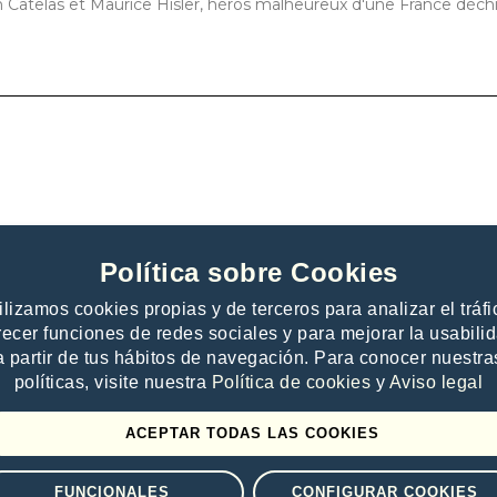
 Catelas et Maurice Hisler, héros malheureux d'une France déchi
Política sobre Cookies
ilizamos cookies propias y de terceros para analizar el tráfi
recer funciones de redes sociales y para mejorar la usabili
a partir de tus hábitos de navegación. Para conocer nuestra
 publishers
Contacto
políticas, visite nuestra
Política de cookies
y
Aviso legal
e offer to publishers
Help
es
ACEPTAR TODAS LAS COOKIES
FUNCIONALES
CONFIGURAR COOKIES