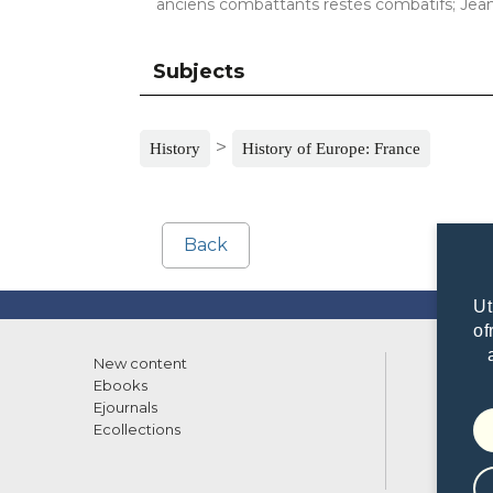
anciens combattants restés combatifs; Jean
Subjects
>
History
History of Europe: France
Back
Ut
of
New content
List of
Ebooks
What w
Ejournals
Librari
Ecollections