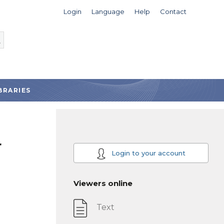
Login
Language
Help
Contact
BRARIES
r
Login to your account
Viewers online
Text