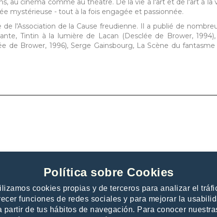
ns, au cinéma comme au théâtre. De la vie à l'art et de l'art à la 
tée mystérieuse - tout à la fois engagée et passionnée.
e l'Association de la Cause freudienne. Il a publié de nombre
e, Tintin à la lumière de Lacan (Desclée de Brower, 1994),
clée de Brower, 1996), Serge Gainsbourg, La Scène du fantasme
Política sobre Cookies
ilizamos cookies propias y de terceros para analizar el tráfi
recer funciones de redes sociales y para mejorar la usabili
a partir de tus hábitos de navegación. Para conocer nuestra
 publishers
Contacto