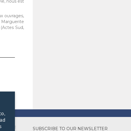
vie, nous est
ux ouvrages,
 Marguerite
 (Actes Sud,
co,
dad
s
SUBSCRIBE TO OUR NEWSLETTER