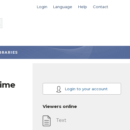
Login
Language
Help
Contact
BRARIES
lime
Login to your account
Viewers online
Text