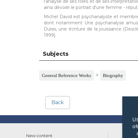
l'analyse de ses rôles et de ses interprétatio
ainsi dévoilé le portrait d'une femme - répu
Michel David est psychanalyste et membre d
dont notamment Une psychanalyse amusant
Duras, une écriture de la jouissance (Des
1999).
Subjects
>
General Reference Works
Biography
Back
Ut
of
New content
List of