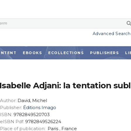
Advanced Search
ONTENT
EBOOKS
ECOLLECTIONS
PUBLISHERS
LI
Isabelle Adjani: la tentation sub
Author:
David, Michel
Publisher:
Éditions Imago
ISBN:
9782849520703
eISBN Pdf:
9782849526224
Place of publication:
Paris
,
France