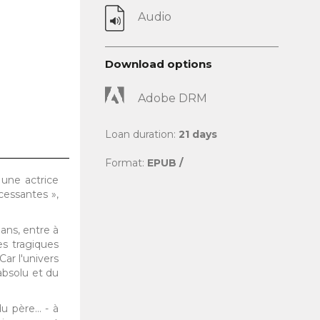
Audio
Download options
Adobe DRM
Loan duration:
21 days
Format:
EPUB /
 une actrice
 cessantes »,
ans, entre à
es tragiques
Car l'univers
absolu et du
 père... - à