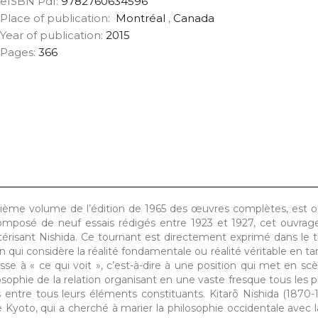
eISBN Pdf:
9782760634596
Place of publication:
Montréal
,
Canada
Year of publication:
2015
Pages:
366
trième volume de l’édition de 1965 des œuvres complètes, est of
 Composé de neuf essais rédigés entre 1923 et 1927, cet ouvra
actérisant Nishida. Ce tournant est directement exprimé dans le t
ion qui considère la réalité fondamentale ou réalité véritable en t
sse à « ce qui voit », c’est-à-dire à une position qui met en scè
osophie de la relation organisant en une vaste fresque tous les pl
entre tous leurs éléments constituants. Kitarō Nishida (1870-
 Kyoto, qui a cherché à marier la philosophie occidentale avec la 