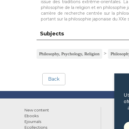
issue des traditions extrême-orientales. La
philosophie de la religion et en philosophie
carrière de recherche centrée sur la philoso
portant sur la philosophie japonaise du XXe s
Subjects
>
Philosophy, Psychology, Religion
Philosophy
Back
Ut
of
New content
List of
Ebooks
What w
Ejournals
Librari
Ecollections