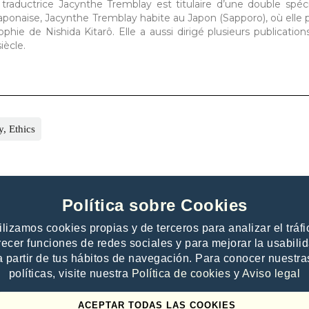
 traductrice Jacynthe Tremblay est titulaire d’une double spéci
 japonaise, Jacynthe Tremblay habite au Japon (Sapporo), où elle 
phie de Nishida Kitarô. Elle a aussi dirigé plusieurs publications
iècle.
, Ethics
Política sobre Cookies
ilizamos cookies propias y de terceros para analizar el tráfi
recer funciones de redes sociales y para mejorar la usabili
a partir de tus hábitos de navegación. Para conocer nuestra
 publishers
Contacto
políticas, visite nuestra
Política de cookies
y
Aviso legal
e offer to publishers
Help
es
ACEPTAR TODAS LAS COOKIES