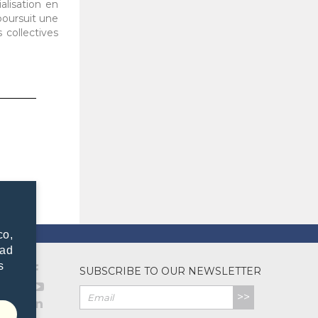
alisation en
poursuit une
 collectives
co,
dad
s
SUBSCRIBE TO OUR NEWSLETTER
>>