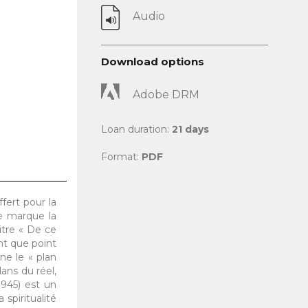
Audio
Download options
Adobe DRM
Loan duration:
21 days
Format:
PDF
fert pour la
ge marque la
itre « De ce
ant que point
ne le « plan
ans du réel,
1945) est un
spiritualité