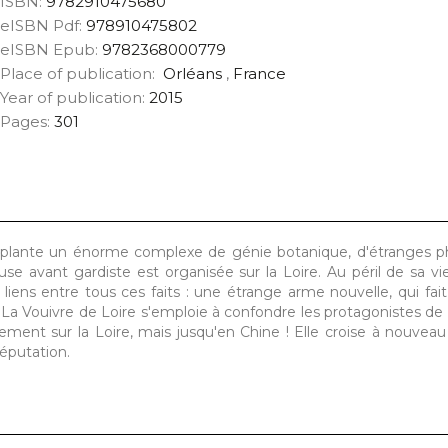
ISBN:
9782910475680
eISBN Pdf:
978910475802
eISBN Epub:
9782368000779
Place of publication:
Orléans
,
France
Year of publication:
2015
Pages:
301
'implante un énorme complexe de génie botanique, d'étranges
e avant gardiste est organisée sur la Loire. Au péril de sa vie
s entre tous ces faits : une étrange arme nouvelle, qui fait 
et.La Vouivre de Loire s'emploie à confondre les protagonistes de
ement sur la Loire, mais jusqu'en Chine ! Elle croise à nouveau
réputation.