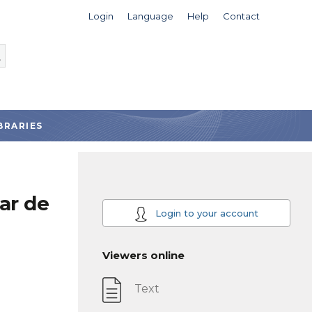
Login
Language
Help
Contact
BRARIES
ar de
Login to your account
Viewers online
Text