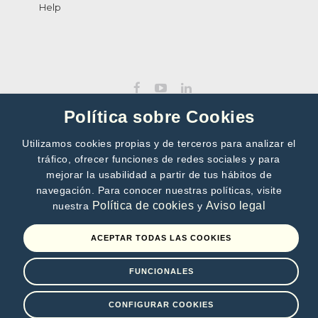
Help
Política sobre Cookies
Utilizamos cookies propias y de terceros para analizar el
tráfico, ofrecer funciones de redes sociales y para
SUBSCRIBE TO OUR NEWSLETTER
mejorar la usabilidad a partir de tus hábitos de
navegación. Para conocer nuestras políticas, visite
>>
Política de cookies
Aviso legal
nuestra
y
By subscribing, you accept our
Privacy Policy
ACEPTAR TODAS LAS COOKIES
FUNCIONALES
Terms of use
Privacy Policy
Cookies policy
CONFIGURAR COOKIES
©2010 - 2026 Digitalia - All rights reserved