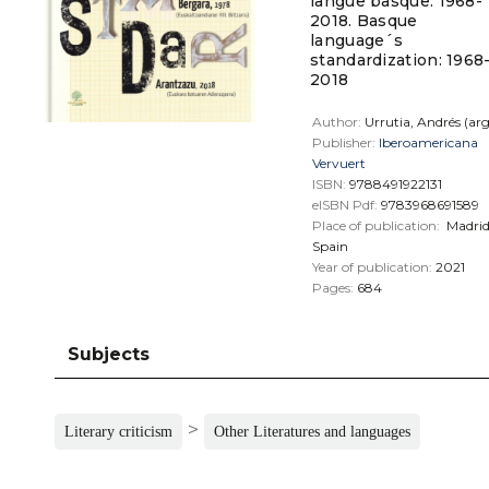
langue basque: 1968-
2018. Basque
language´s
standardization: 1968
2018
Author:
Urrutia, Andrés (arg
Publisher:
Iberoamericana
Vervuert
ISBN:
9788491922131
eISBN Pdf:
9783968691589
Place of publication:
Madri
Spain
Year of publication:
2021
Pages:
684
Subjects
>
Literary criticism
Other Literatures and languages